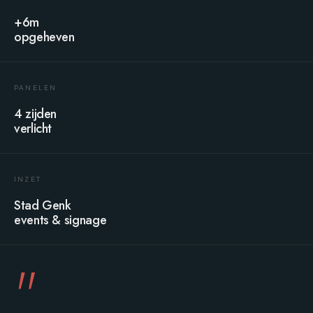
+6m
opgeheven
PANELEN
4 zijden
verlicht
INZET
Stad Genk
events & signage
"