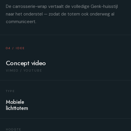
De carrosserie-wrap vertaalt de volledige Genk-huisstijl
naar het onderstel — zodat de totem ook onderweg al
communiceert.
04 / IDEE
Concept video
VIMEO / YOUTUBE
TYPE
Mobiele
lichttotem
HOOGTE