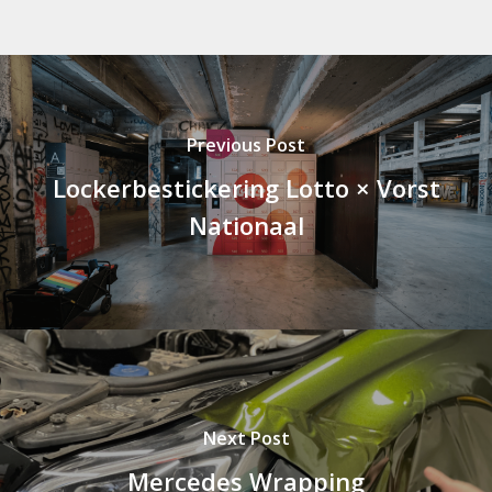
Previous Post
Lockerbestickering Lotto × Vorst
Nationaal
Next Post
Mercedes Wrapping